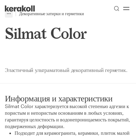
Skip to main content
Go to Homepage
Декоративные затирки и герметики
More
Toggle menu
Silmat Color
Эластичный ультраматовый декоративный герметик.
Информация и характеристики
Silmat Color характеризуется высокой степенью адгезии к
пористым и непористым основаниям в любых условиях,
гарантируя целостность и водонепроницаемость покрытий,
подверженных деформации.
Подходит для керамогранита, керамики, плиток малой