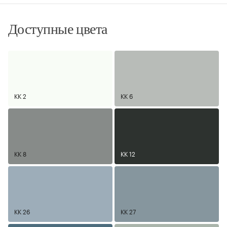
Доступные цвета
KK 2
KK 6
KK 8
KK 12
KK 26
KK 27