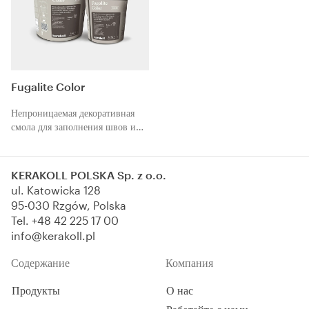
Fugalite Color
Непроницаемая декоративная
смола для заполнения швов и
приклеивания керамической
плитки, мозаики и натурального
камня. Легкая в очистке и
KERAKOLL POLSKA Sp. z o.o.
стойкая к пятнам.
ul. Katowicka 128
95-030 Rzgów, Polska
Tel.
+48 42 225 17 00
info@kerakoll.pl
Содержание
Компания
Продукты
О нас